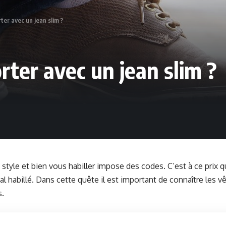
ter avec un jean slim ?
rter avec un jean slim ?
 style et bien vous habiller impose des codes. C’est à ce prix 
al habillé. Dans cette quête il est important de connaître les 
.