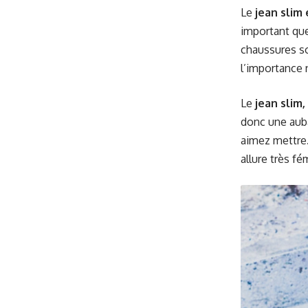
Le
jean slim
important que
chaussures so
l’importance 
Le
jean slim,
donc une auba
aimez mettre
allure très fé