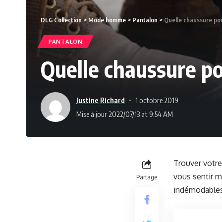
DLG Collection
>
Mode homme
>
Pantalon
>
Quelle chaussure por
PANTALON
Quelle chaussure po
Justine Richard
1 octobre 2019
Mise à jour 2022/07/13 at 9:54 AM
Trouver votre
vous sentir m
Partage
indémodables