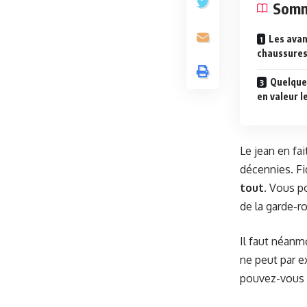
Somm
Les avan
chaussure
Quelque
en valeur l
Le jean en fa
décennies. Fi
tout
. Vous po
de la garde-r
Il faut néanm
ne peut par 
pouvez-vous p