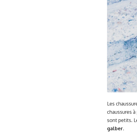
Les chaussur
chaussures à 
sont petits. 
galber
.