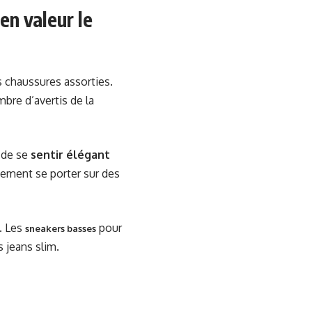
n valeur le
s chaussures assorties.
mbre d’avertis de la
 de se
sentir élégant
itement se porter sur des
. Les
pour
sneakers basses
s jeans slim.