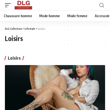
Chaussure homme
Mode homme
Mode femme
Accessoir
DLG Collection
>
Lifestyle
>
Loisirs
Loisirs
Loisirs