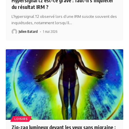
Hypersignal t2 est-ce grave : faut-il s’inquiéter
du résultat IRM ?
L’hypersignal T2 observé lors d’une IRM suscite souvent des
inquiétudes, notamment lorsqu’il
…
Julien Batard
1 mai 2026
LOISIRS
Zig-zag lumineux devant les yeux sans migraine :