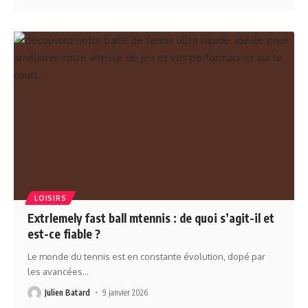
LOISIRS
Extrlemely fast ball mtennis : de quoi s’agit-il et
est-ce fiable ?
Le monde du tennis est en constante évolution, dopé par
les avancées
…
Julien Batard
9 janvier 2026