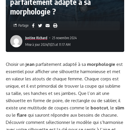
parfaitement adapté à sa
morphologie ?
Partage
Justine Richard
25 novembre 2024
Mise à jour 2024/11/25 at 11:17 AM
Choisir un
jean
parfaitement adapté à sa
morphologie
est
essentiel pour afficher une silhouette harmonieuse et met
en valeur les atouts de chaque femme. Chaque corps est
unique, et il est primordial de trouver la coupe qui sublime
sa taille, ses hanches et ses jambes. Que l’on ait une
silhouette en forme de poire, de rectangle ou de sablier, il
existe une multitude de coupes comme le
bootcut
, le
slim
ou le
flare
qui sauront répondre aux besoins de chacune.
Découvrir comment sélectionner le modèle qui s’harmonise
avec votre silhouette est la clé pour se sentir à l’aise et