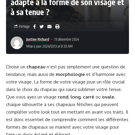
adapté à la forme de son visage et
à sa tenue ?
Partage
Justine Richard
13 décembre 2024
Mise à jour 2024/12/13 at 8:33 AM
Choisir un
chapeau
n’est pas simplement une question de
tendance, mais aussi de
morphologie
et d’harmonie avec
votre visage. La forme de votre visage joue un rôle crucial
dans le choix du chapeau qui saura sublimer votre tenue.
Que vous ayez un visage
rond
,
long
,
carré
ou
ovale
,
chaque silhouette a ses chapeaux fétiches qui peuvent
compléter votre look tout en mettant en avant vos traits. Il
est donc essentiel de comprendre comment les différentes
formes de chapeaux se marient avec votre visage pour
faire un choix éclairé et élégant.