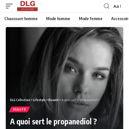
Aa
Chaussure homme
Mode homme
Mode femme
Accessoir
DLG Collection
>
Lifestyle
>
Beauté
>
A quoi sert le propanediol ?
BEAUTÉ
A quoi sert le propanediol ?