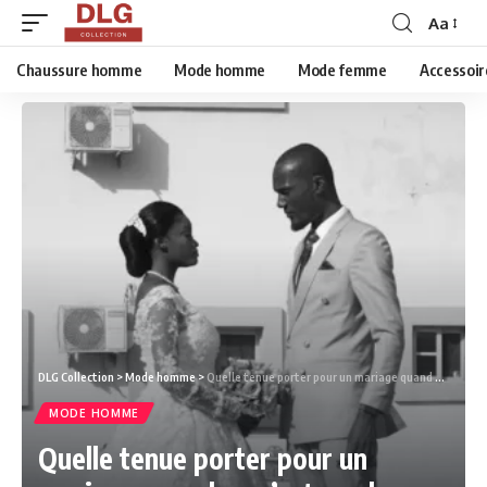
Aa
Chaussure homme
Mode homme
Mode femme
Accessoir
DLG Collection
>
Mode homme
>
Quelle tenue porter pour un mariage quand on n’est pas le marié ?
MODE HOMME
Quelle tenue porter pour un