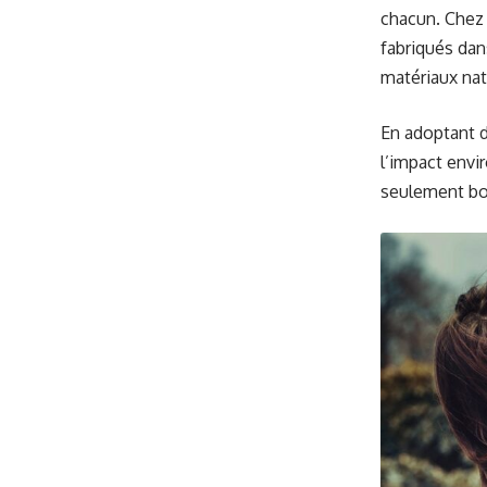
chacun. Chez 
fabriqués da
matériaux nat
En adoptant d
l’impact envi
seulement bon