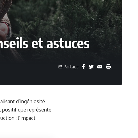
seils et astuces
Partage
lisant d’ingéniosité
t positif que représente
uction : l’impact