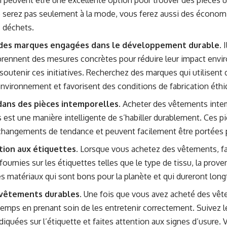
peuvent être une excellente option pour trouver des pièces un
 serez pas seulement à la mode, vous ferez aussi des économie
 déchets.
des marques engagées dans le développement durable.
I
rennent des mesures concrètes pour réduire leur impact envir
soutenir ces initiatives. Recherchez des marques qui utilisent 
environnement et favorisent des conditions de fabrication éthi
dans des pièces intemporelles.
Acheter des vêtements intem
 est une manière intelligente de s’habiller durablement. Ces 
 changements de tendance et peuvent facilement être portées
tion aux étiquettes.
Lorsque vous achetez des vêtements, fa
ournies sur les étiquettes telles que le type de tissu, la proven
s matériaux qui sont bons pour la planète et qui dureront lon
vêtements durables.
Une fois que vous avez acheté des vêt
temps en prenant soin de les entretenir correctement. Suivez l
ndiquées sur l’étiquette et faites attention aux signes d’usur