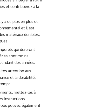
iques à intégrer à votre
s et contribuerez à la
l y a de plus en plus de
onnemental et il est
des matériaux durables,
ques.
porels qui dureront
pièces sont moins
 pendant des années.
ites attention aux
ance et la durabilité.
gtemps.
ements, mettez-les à
es instructions
e. Vous pouvez également