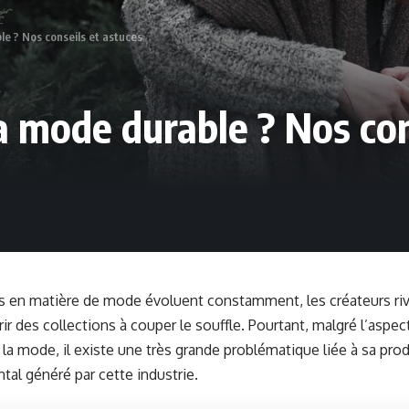
e ? Nos conseils et astuces
 mode durable ? Nos con
 en matière de mode évoluent constamment, les créateurs riva
ir des collections à couper le souffle. Pourtant, malgré l’aspec
 la mode, il existe une très grande problématique liée à sa prod
al généré par cette industrie.