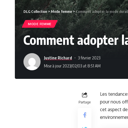
DLG Collection
>
Mode femme
>
Comment adopter la mode durabl
MODE FEMME
Comment adopter la
Justine Richard
3 février 2023
Mise à jour 2023/02/03 at 8:51 AM
Les tendances
pour nous offr
Partage
cet aspect de
environnement