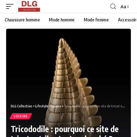
Aa
Chaussure homme
Mode homme
Mode femme
Accessoir
DLG Collection
>
Lifestyle
>
Loisirs
>
Tricododile : pourquoi ce site de tricot est-il autant recherché ?
LOISIRS
Tricododile : pourquoi ce site de