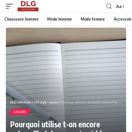
Aa
Chaussure homme
Mode homme
Mode femme
Accessoir
DLG Collection
>
Lifestyle
>
Loisirs
>
Pourquoi utilise t-on encore aujourd’hui des carnets et bloc-notes ?
LOISIRS
Pourquoi utilise t-on encore