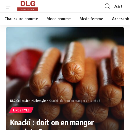
Aa
Chaussure homme
Mode homme
Mode femme
Accessoir
DLG Collection
>
Lifestyle
>
Knacki : doit on en manger enceinte ?
LIFESTYLE
Knacki : doit on en manger