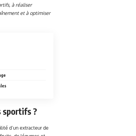
ifs, à réaliser
aînement et à optimiser
nge
ales
s sportifs ?
ilité d’un extracteur de