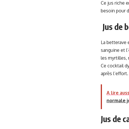
Ce jus riche 
besoin pour d
Jus de b
La betterave e
sanguine et l
les myrtilles,
Ce cocktail d
après l’effort.
A lire auss
normale jo
Jus de c