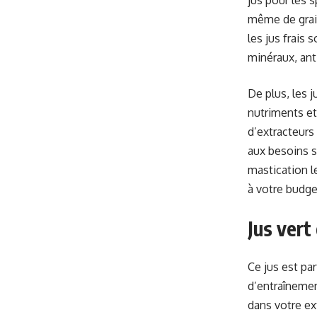
jus pour les s
même de grain
les jus frais
minéraux, an
De plus, les 
nutriments et
d’extracteurs
aux besoins s
mastication l
à votre budge
Jus vert
Ce jus est pa
d’entraînemen
dans votre ex