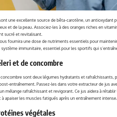
sont une excellente source de bêta-carotène, un antioxydant p
yeux et de la peau. Associez-les à des oranges riches en vitami
t sucré et revitalisant.
us fournira une dose de nutriments essentiels pour maintenir
 système immunitaire, essentiel pour les sportifs qui s’entraî
éleri et de concombre
le concombre sont deux légumes hydratants et rafraîchissants, p
post-entraînement. Passez-les dans votre extracteur de jus ave
 mélange rafraîchissant et revigorant. Ce jus aidera à rétablir 
t à apaiser les muscles fatigués après un entraînement intense
rotéines végétales