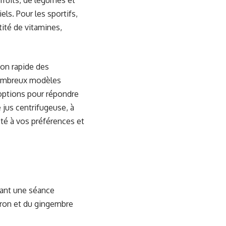
 fruits, de légumes et
ls. Pour les sportifs,
tité de vitamines,
ion rapide des
ombreux modèles
 options pour répondre
 jus centrifugeuse, à
té à vos préférences et
vant une séance
tron et du gingembre