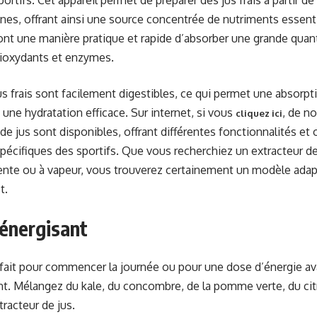
portifs. Cet appareil permet de préparer des jus frais à partir de
es, offrant ainsi une source concentrée de nutriments essentie
 sont une manière pratique et rapide d’absorber une grande quan
tioxydants et enzymes.
jus frais sont facilement digestibles, ce qui permet une absorpt
 une hydratation efficace. Sur internet, si vous
, de n
cliquez ici
 de jus sont disponibles, offrant différentes fonctionnalités et
pécifiques des sportifs. Que vous recherchiez un extracteur de
ente ou à vapeur, vous trouverez certainement un modèle adap
t.
 énergisant
rfait pour commencer la journée ou pour une dose d’énergie a
t. Mélangez du kale, du concombre, de la pomme verte, du ci
tracteur de jus.