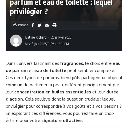
parfum et eau de toilette : lequel
privilégier ?
Partage
Justine Richard
25 janvier 2025
Mise à jour 2025/01/25 at 3:31 PM
Dans l’univers fascinant des
fragrances
, le choix entre
eau
de parfum
et
eau de toilette
peut sembler complexe.
Ces deux types de parfums, bien qu’ils partagent un objectif
commun de parfumer la peau, diffèrent principalement par
leur
concentration en huiles essentielles
et leur
durée
d’action
. Cela soulève donc la question cruciale : lequel
privilégier pour correspondre à vos goûts et à vos besoins ?
En explorant ces différences, vous pourrez faire un choix
éclairé pour votre
signature olfactive
.