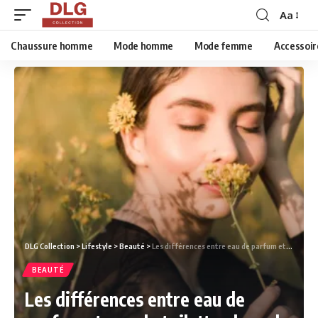
Aa
Chaussure homme
Mode homme
Mode femme
Accessoir
DLG Collection
>
Lifestyle
>
Beauté
>
Les différences entre eau de parfum et eau de toilette : lequel privilégier ?
BEAUTÉ
Les différences entre eau de