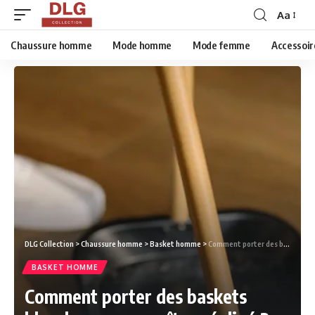
Aa
Chaussure homme
Mode homme
Mode femme
Accessoir
DLG Collection
>
Chaussure homme
>
Basket homme
>
Comment porter des baskets blanches sans paraître négligé ?
BASKET HOMME
Comment porter des baskets