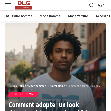
Aa
Chaussure homme
Mode homme
Mode femme
Accessoir
DLG Collection
>
Mode homme
>
T-shirt homme
>
Comment adopter un look décontracté avec un tee shirt humoristique sans faire de fashion faux-pas ?
T-SHIRT HOMME
Comment adopter un look