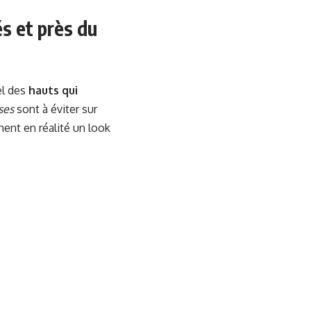
s et près du
el des
hauts qui
ses
sont à éviter sur
nent en réalité un look