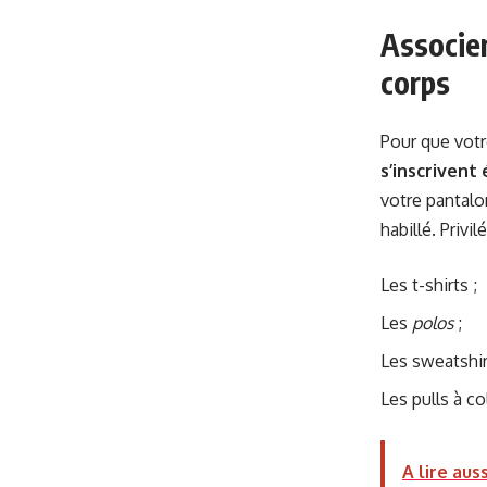
Associer
corps
Pour que votre
s’inscrivent
votre pantalon
habillé. Privi
Les t-shirts ;
Les
polos
;
Les sweatshir
Les pulls à co
A lire auss