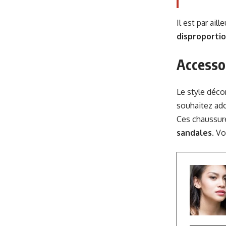
Il est par ai
disproporti
Accessoi
Le style déco
souhaitez ado
Ces chaussure
sandales
. V