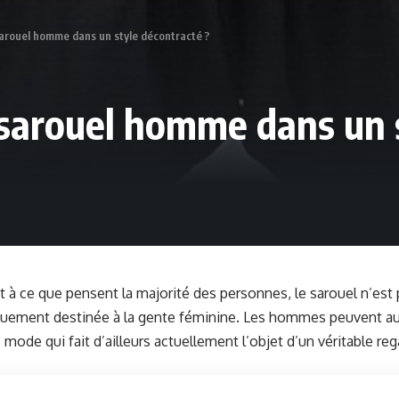
arouel homme dans un style décontracté ?
sarouel homme dans un s
 à ce que pensent la majorité des personnes, le sarouel n’est
quement destinée à la gente féminine. Les hommes peuvent au
mode qui fait d’ailleurs actuellement l’objet d’un véritable rega