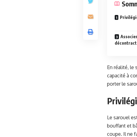
Somm
Privilégi
Associer
décontract
En réalité, le
capacité à con
porter le sar
Privilég
Le sarouel e
bouffant et bâ
coupe. Il ne 