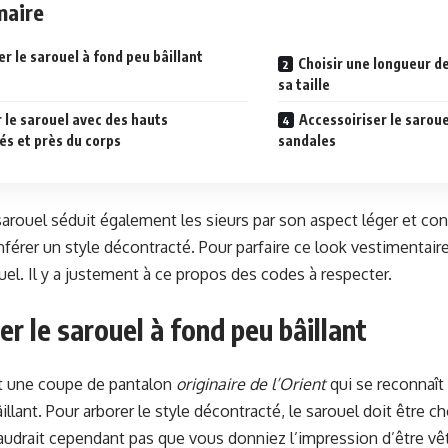
aire
er le sarouel à fond peu bâillant
Choisir une longueur de
sa taille
 le sarouel avec des hauts
Accessoiriser le saro
és et près du corps
sandales
 sarouel séduit également les sieurs par son aspect léger et con
férer un style décontracté. Pour parfaire ce look vestimentaire,
ouel. Il y a justement à ce propos des codes à respecter.
ier le sarouel à fond peu bâillant
st une coupe de pantalon
originaire de l’Orient
qui se reconnaît
illant. Pour arborer le style décontracté, le sarouel doit être c
faudrait cependant pas que vous donniez l’impression d’être vê