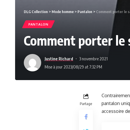
DLG Collection
>
Mode homme
>
Pantalon
>
Comment porter le s
PANTALON
Comment porter le 
Justine Richard
3 novembre 2021
Mise à jour 2023/08/29 at 7:32 PM
Contrairement
pantalon uni
Partage
accessoire de 