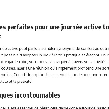
es parfaites pour une journée active t
e
rnée active peut parfois sembler synonyme de confort au détri
fait possible d’adopter un look à la fois pratique et élégant. En
otre garde-robe, vous pouvez naviguer à travers vos activités 
s courses, aller à une réunion ou simplement profiter d’une sort
inine. Cet article explore les essentiels mode pour une journ
tyle et la praticité.
iques incontournables
r, il est essentiel de bâtir votre garde-robe autour de
basiqu