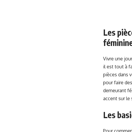
Les pièc
féminin
Vivre une jou
il est tout à 
pièces dans v
pour faire de
demeurant fém
accent sur le s
Les bas
Pour commence