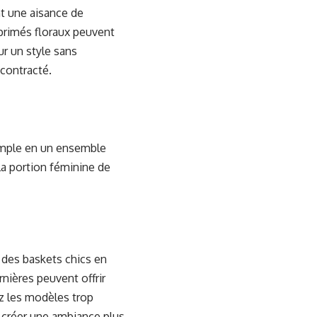
t une aisance de
primés floraux peuvent
r un style sans
contracté.
simple en un ensemble
la portion féminine de
 des baskets chics en
rnières peuvent offrir
ez les modèles trop
z créer une ambiance plus