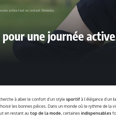
urnée active tout en restant féminine.
s pour une journée active
herche à allier le confort d’un style
sportif
à l’élégance d’un
l
choisir les bonnes pièces. Dans un monde où le rythme de la 
out en restant au
top de la mode
, certaines
indispensables
fo