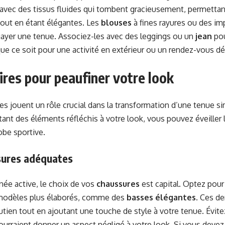
avec des tissus fluides qui tombent gracieusement, permettan
ut en étant élégantes. Les
blouses
à fines rayures ou des im
ayer une tenue. Associez-les avec des leggings ou un
jean
pou
e ce soit pour une activité en extérieur ou un rendez-vous dé
res pour peaufiner votre look
es jouent un rôle crucial dans la transformation d’une tenue 
utant des éléments réfléchis à votre look, vous pouvez éveiller 
obe sportive.
sures adéquates
née active, le choix de vos
chaussures
est capital. Optez pour
 modèles plus élaborés, comme des
basses élégantes
. Ces de
utien tout en ajoutant une touche de style à votre tenue. Évit
pourraient donner un aspect négligé à votre look. Si vous deve