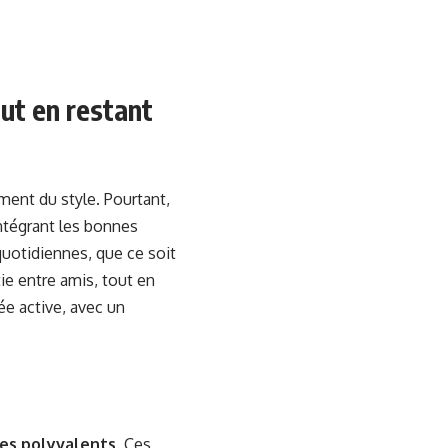
out en restant
ment du style. Pourtant,
 intégrant les bonnes
quotidiennes, que ce soit
ie entre amis, tout en
ée active, avec un
es polyvalents
. Ces