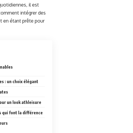
uotidiennes, il est
comment intégrer des
ut en étant prête pour
rnables
es : un choix élégant
ates
our un look athleisure
 qui font la différence
eurs