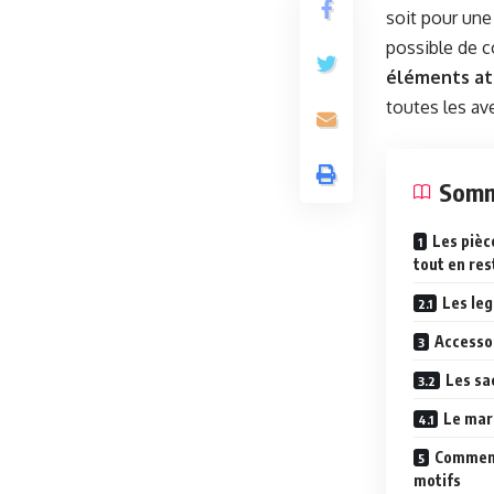
soit pour une
possible de c
éléments at
toutes les av
Somm
Les pièc
tout en re
Les leg
Accessoi
Les sa
Le mari
Comment
motifs