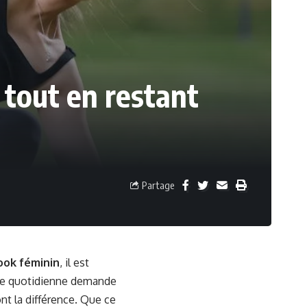
 tout en restant
Partage
ook féminin
, il est
vie quotidienne demande
nt la différence. Que ce