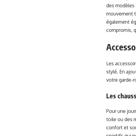
des modèles 
mouvement to
également ég
compromis, qu
Accessoi
Les accessoir
stylé. En ajo
votre garde-r
Les chaus
Pour une jour
toile ou des
confort et so
sportifs qui 