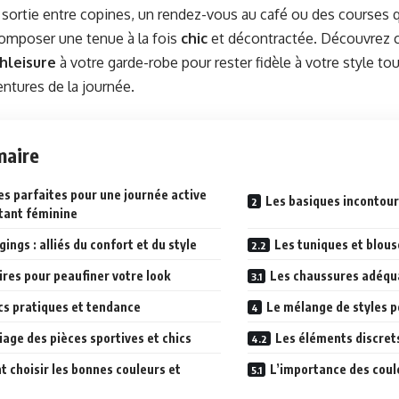
 sortie entre copines, un rendez-vous au café ou des courses q
omposer une tenue à la fois
chic
et décontractée. Découvrez 
hleisure
à votre garde-robe pour rester fidèle à votre style to
entures de la journée.
aire
es parfaites pour une journée active
Les basiques incontou
stant féminine
gings : alliés du confort et du style
Les tuniques et blous
res pour peaufiner votre look
Les chaussures adéqu
cs pratiques et tendance
Le mélange de styles p
age des pièces sportives et chics
Les éléments discrets
 choisir les bonnes couleurs et
L’importance des coul