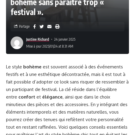
bohème sans paraître trop «
festival ».
Partage
Justine Richard
24 janvier 2025
Mise à jour 2025/01/24 at 8:31 AM
Le style
bohème
est souvent associé à des événements
festifs et à une esthétique décontractée, mais il est tout à
fait possible d’adopter ce look sans risquer de ressembler à
un participant de festival. La clé réside dans l’équilibre
entre
confort
et
élégance
, ainsi que dans le choix
minutieux des pièces et des accessoires. En y intégrant des
éléments intemporels et des matières naturelles, vous
pourrez créer des tenues qui reflètent votre personnalité
tout en restant raffinées. Voici quelques conseils essentiels
pour maîtriser l’art du style bohème chic tout en évitant les