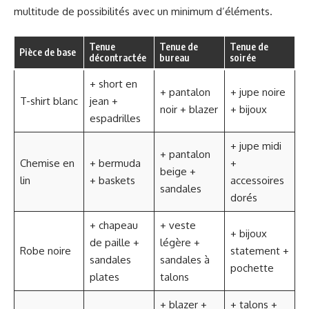
multitude de possibilités avec un minimum d’éléments.
Tenue
Tenue de
Tenue de
Pièce de base
décontractée
bureau
soirée
+ short en
+ pantalon
+ jupe noire
T-shirt blanc
jean +
noir + blazer
+ bijoux
espadrilles
+ jupe midi
+ pantalon
Chemise en
+ bermuda
+
beige +
lin
+ baskets
accessoires
sandales
dorés
+ chapeau
+ veste
+ bijoux
de paille +
légère +
Robe noire
statement +
sandales
sandales à
pochette
plates
talons
+ blazer +
+ talons +