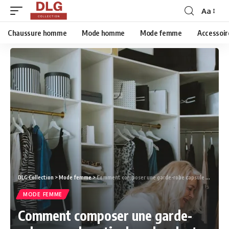
Aa
Chaussure homme
Mode homme
Mode femme
Accessoir
DLG Collection
>
Mode femme
>
Comment composer une garde-robe capsule estivale polyvalente
MODE FEMME
Comment composer une garde-