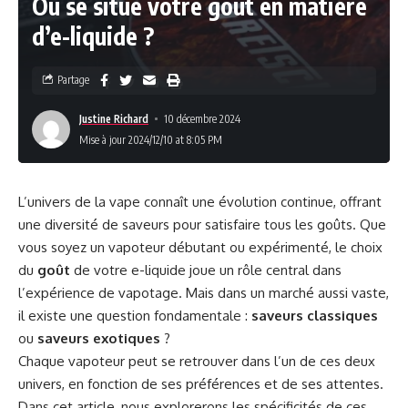
Où se situe votre goût en matière
d’e-liquide ?
Partage
Justine Richard
10 décembre 2024
Mise à jour 2024/12/10 at 8:05 PM
L’univers de la vape connaît une évolution continue, offrant
une diversité de saveurs pour satisfaire tous les goûts. Que
vous soyez un vapoteur débutant ou expérimenté, le choix
du
goût
de votre e-liquide joue un rôle central dans
l’expérience de vapotage. Mais dans un marché aussi vaste,
il existe une question fondamentale :
saveurs classiques
ou
saveurs exotiques
?
Chaque vapoteur peut se retrouver dans l’un de ces deux
univers, en fonction de ses préférences et de ses attentes.
Dans cet article, nous explorerons les spécificités de ces