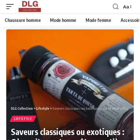
Aa
Chaussure homme
Mode homme
Mode femme
Accessoir
DLG Collection
>
Lifestyle
>
Saveurs classiques ou exotiques : Où se situe votre goût en matière d’e-liquide ?
LIFESTYLE
Saveurs classiques ou exotiques :