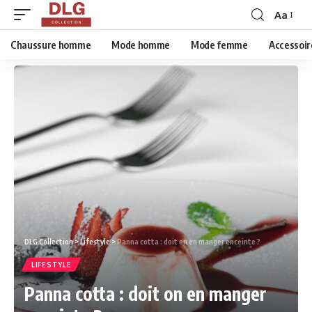
Aa
Chaussure homme
Mode homme
Mode femme
Accessoir
DLG Collection
>
Lifestyle
>
Panna cotta : doit on en manger enceinte ?
LIFESTYLE
Panna cotta : doit on en manger