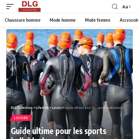
Aa
Chaussure homme
Mode homme
Mode femme
Accessoir
DLG Collection
>
Lifestyle
>
Loisirs
>
Guide ultime pour les sports individuels
LOISIRS
Guide ultime pour les sports