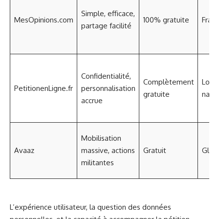
Simple, efficace,
MesOpinions.com
100% gratuite
Fran
partage facilité
Confidentialité,
Complètement
Local
PetitionenLigne.fr
personnalisation
gratuite
natio
accrue
Mobilisation
Avaaz
massive, actions
Gratuit
Glob
militantes
L’expérience utilisateur, la question des données