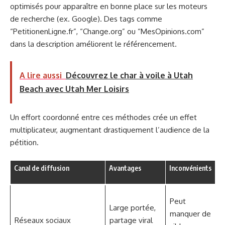
optimisés pour apparaître en bonne place sur les moteurs
de recherche (ex. Google). Des tags comme
“PetitionenLigne.fr”, “Change.org” ou “MesOpinions.com”
dans la description améliorent le référencement.
A lire aussi
Découvrez le char à voile à Utah
Beach avec Utah Mer Loisirs
Un effort coordonné entre ces méthodes crée un effet
multiplicateur, augmentant drastiquement l’audience de la
pétition.
Canal de diffusion
Avantages
Inconvénients
C
d
U
Peut
Large portée,
manquer de
Réseaux sociaux
partage viral
a