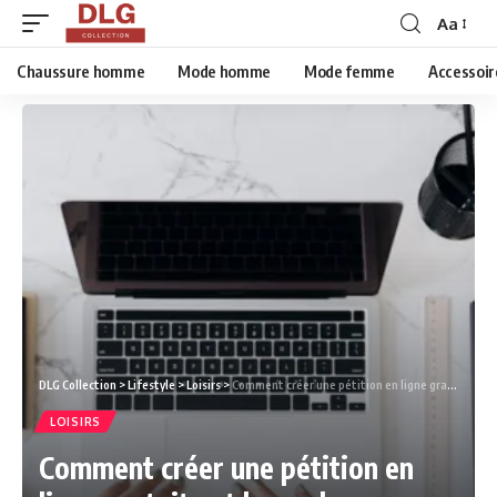
Aa
Chaussure homme
Mode homme
Mode femme
Accessoir
DLG Collection
>
Lifestyle
>
Loisirs
>
Comment créer une pétition en ligne gratuite et la rendre vraiment visible ?
LOISIRS
Comment créer une pétition en