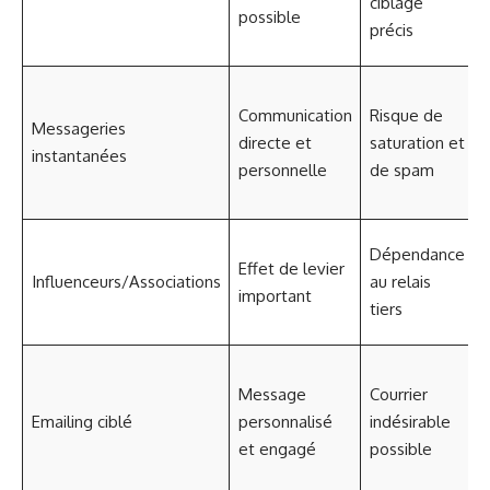
ciblage
possible
précis
a
P
Communication
Risque de
l
Messageries
directe et
saturation et
instantanées
personnelle
de spam
l
C
Dépendance
Effet de levier
p
Influenceurs/Associations
au relais
important
a
tiers
G
Message
Courrier
l
Emailing ciblé
personnalisé
indésirable
et engagé
possible
e