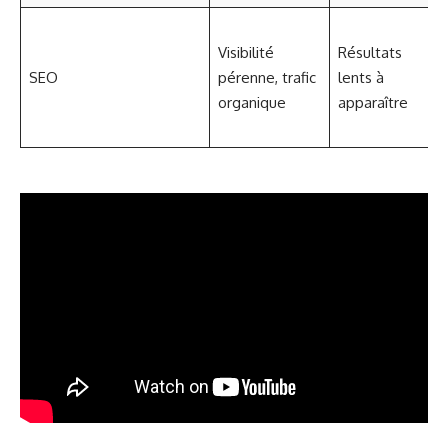
U
Visibilité
Résultats
c
SEO
pérenne, trafic
lents à
p
organique
apparaître
t