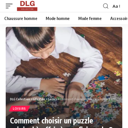
Aa
Chaussure homme
Mode homme
Mode femme
Accessoir
DLG Collection
>
Lifestyle
>
Loisirs
>
Comment choisir un puzzle original à offrir à un aficionado ?
LOISIRS
Comment choisir un puzzle