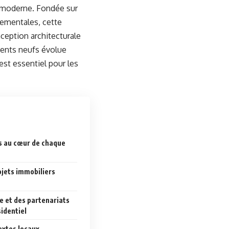
 moderne. Fondée sur
nementales, cette
ception architecturale
ents neufs évolue
est essentiel pour les
s au cœur de chaque
jets immobiliers
ée et des partenariats
sidentiel
extes locaux