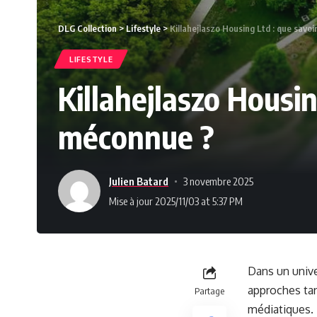
DLG Collection
>
Lifestyle
>
Killahejlaszo Housing Ltd : que savo
LIFESTYLE
Killahejlaszo Housin
méconnue ?
Julien Batard
3 novembre 2025
Mise à jour 2025/11/03 at 5:37 PM
Dans un unive
approches tan
Partage
médiatiques. K