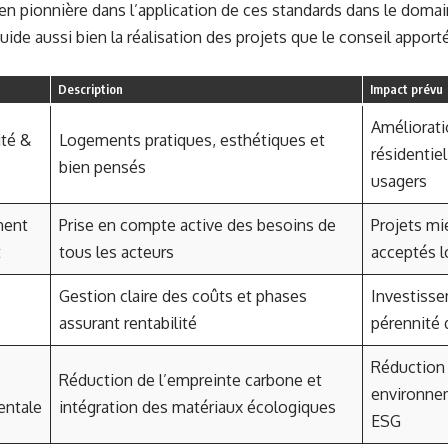
en pionnière dans l’application de ces standards dans le domai
uide aussi bien la réalisation des projets que le conseil apport
Description
Impact prévu
Améliorati
ité &
Logements pratiques, esthétiques et
résidentiel
bien pensés
usagers
ment
Prise en compte active des besoins de
Projets mi
t
tous les acteurs
acceptés 
Gestion claire des coûts et phases
Investisse
assurant rentabilité
pérennité 
Réduction
Réduction de l’empreinte carbone et
environne
entale
intégration des matériaux écologiques
ESG