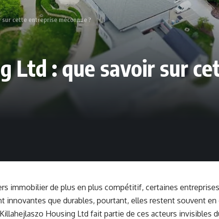
ir sur cette entreprise méconnue ?
g Ltd : que savoir sur ce
rs immobilier de plus en plus compétitif, certaines entrepris
t innovantes que durables, pourtant, elles restent souvent en
illahejlaszo Housing Ltd fait partie de ces acteurs invisibles d