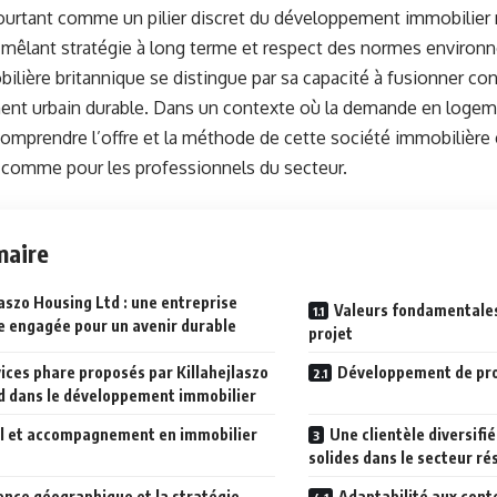
ourtant comme un pilier discret du développement immobilier
 mêlant stratégie à long terme et respect des normes environ
ilière britannique se distingue par sa capacité à fusionner con
nt urbain durable. Dans un contexte où la demande en logem
omprendre l’offre et la méthode de cette société immobilière 
 comme pour les professionnels du secteur.
aire
laszo Housing Ltd : une entreprise
Valeurs fondamentale
e engagée pour un avenir durable
projet
ices phare proposés par Killahejlaszo
Développement de pro
d dans le développement immobilier
l et accompagnement en immobilier
Une clientèle diversifi
solides dans le secteur ré
ence géographique et la stratégie
Adaptabilité aux cont