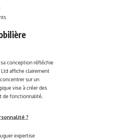
l
nts
obilière
 sa conception réfléchie
 Ltd affiche clairement
 concentrer sur un
ique vise à créer des
t de fonctionnalité.
rsonnalité ?
uguer expertise