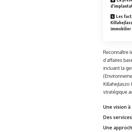
d’implantat
Les fact
Killahejlas
immobilier
Reconnaître l
d’affaires ba
incluant la g
(Environnemen
Killahejlaszo
stratégique a
Une vision à
Des services
Une approch