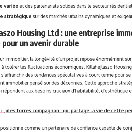
e variée
et des partenariats solides dans le secteur résidentie
e stratégique
sur des marchés urbains dynamiques et exigea
laszo Housing Ltd : une entreprise imm
pour un avenir durable
ur immobilier, la longévité d’un projet repose énormément sur
é à tolérer les fluctuations économiques. Killahejlaszo Housing
 s’affranchir des tendances spéculatives à court terme pour se
 immobilier pensé sur des décennies. Cette approche stratég
 répondent aux besoins cruciaux d’habitabilité, d’esthétique e
i
Jules torres compagnon : qui partage la vie de cette pe
 positionne comme un partenaire de confiance capable de conj