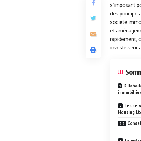
s’imposant p
des principes
société immob
et aménageme
rapidement, c
investisseurs
Somm
Killahej
immobilièr
Les serv
Housing Lt
Consei
La prés