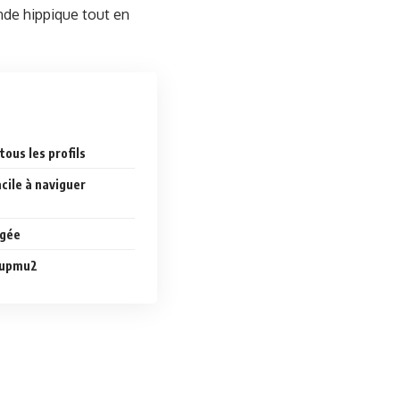
onde hippique tout en
tous les profils
acile à naviguer
gée
dupmu2