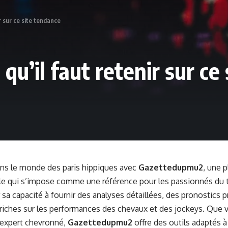
r sur ce site tendance
u’il faut retenir sur ce
ns le monde des paris hippiques avec
Gazettedupmu2
, une 
e qui s’impose comme une référence pour les passionnés du tu
sa capacité à fournir des analyses détaillées, des pronostics p
riches sur les performances des chevaux et des jockeys. Que 
 expert chevronné,
Gazettedupmu2
offre des outils adaptés à