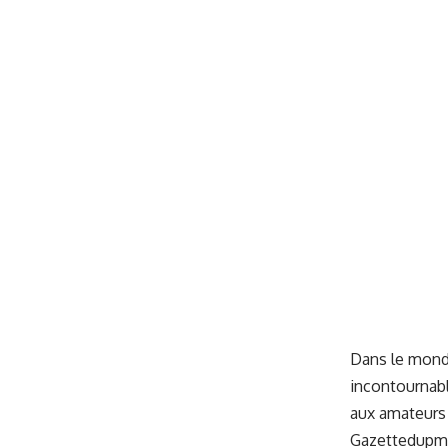
Dans le mond
incontournabl
aux amateurs 
Gazettedupmu2