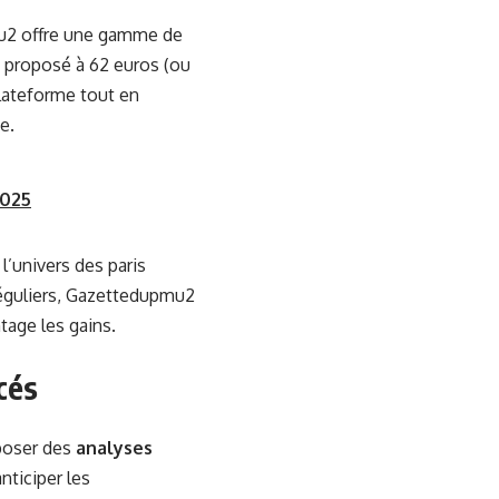
mu2 offre une gamme de
 proposé à 62 euros (ou
plateforme tout en
e.
2025
’univers des paris
 réguliers, Gazettedupmu2
tage les gains.
cés
oposer des
analyses
nticiper les