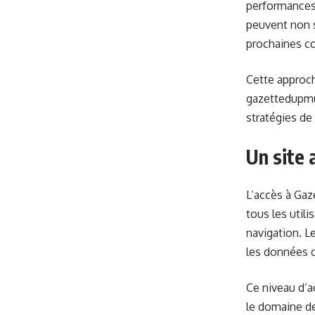
performances 
peuvent non s
prochaines c
Cette approch
gazettedupmu2
stratégies de 
Un site 
L’accès à Gaz
tous les utili
navigation. L
les données d
Ce niveau d’a
le domaine de