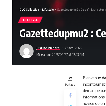
DLG Collection
>
Lifestyle
>
Gazettedupmu2 : Ce qu’il faut reteni
LIFESTYLE
Gazettedupmu2 : Ce q
Justine Richard
27 avril 2025
Mise à jour 2025/04/27 at 12:23 PM
Bienvenue da
incontournabl
Partage
démarque par 
informations 
novice ou un