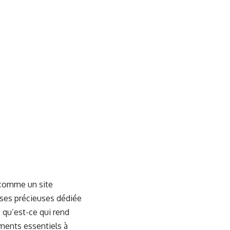
 comme un site
yses précieuses dédiée
s qu’est-ce qui rend
éments essentiels à