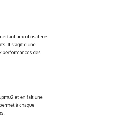
mettant aux utilisateurs
s. Il s’agit d’une
aux performances des
dupmu2 et en fait une
e permet à chaque
es.