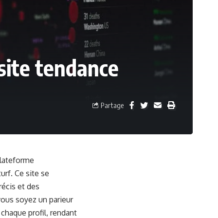
 site tendance
Partage
plateforme
rf. Ce site se
récis et des
vous soyez un parieur
 chaque profil, rendant