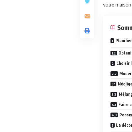
votre maison 
Somm
Planifie
Obteni
Choisir 
Modern
Néglige
Mélang
Faire a
Penser
La décor