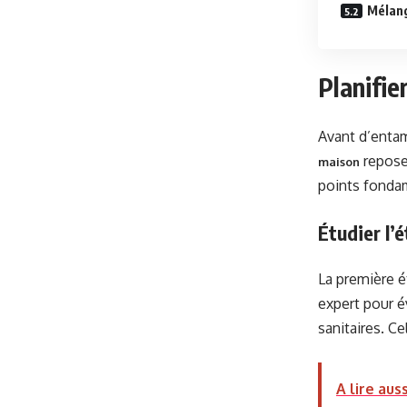
Mélang
Planifie
Avant d’entame
repose 
maison
points fonda
Étudier l’
La première é
expert pour év
sanitaires. Ce
A lire auss