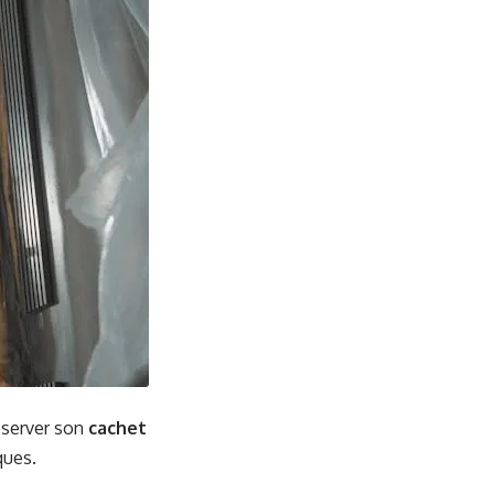
éserver son
cachet
ques.