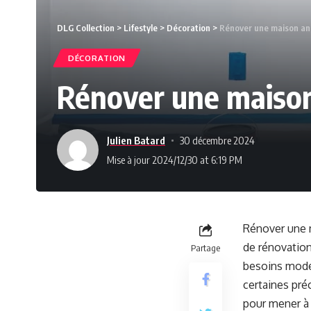
DLG Collection
>
Lifestyle
>
Décoration
>
Rénover une maison anci
DÉCORATION
Rénover une maison 
Julien Batard
30 décembre 2024
Mise à jour 2024/12/30 at 6:19 PM
Rénover une m
de rénovation
Partage
besoins moder
certaines pré
pour mener à 