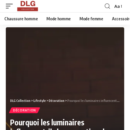
Aa
Chaussure homme
Mode homme
Mode femme
Accessoir
DLG Collection
>
Lifestyle
>
Décoration
>
Pourquoi les luminaires influencent-ils la perception des couleurs dans un intérieur ?
DÉCORATION
Pourquoi les luminaires