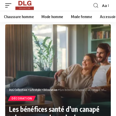
Aa
Chaussure homme
Mode homme
Mode femme
Accessoir
DLG Collection
>
Lifestyle
>
Décoration
>
Les bénéfices santé d’un canapé relax pour soulager le dos
DÉCORATION
Les bénéfices santé d’un canapé