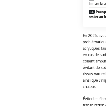
limiter la 
Pourqu
rester au f
En 2026, avec
problématique
acryliques fa
en cas de su
collent amplif
évitant de sub
tissus nature
ainsi que l’i
chaleur.
Éviter les fib
transpiration