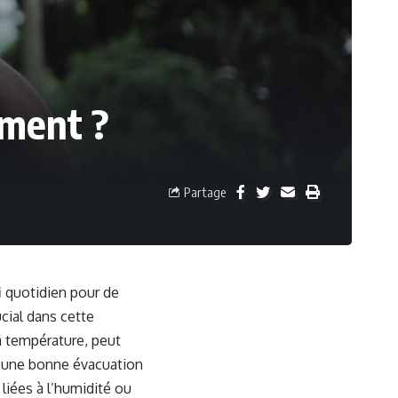
ement ?
Partage
fi quotidien pour de
cial dans cette
la température, peut
as une bonne évacuation
 liées à l’humidité ou