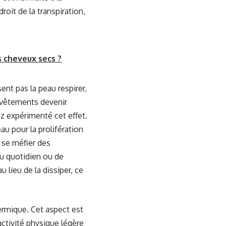
roit de la transpiration,
s cheveux secs ?
sent pas la peau respirer,
 vêtements devenir
ez expérimenté cet effet.
u pour la prolifération
t se méfier des
u quotidien ou de
 lieu de la dissiper, ce
ermique. Cet aspect est
activité physique légère