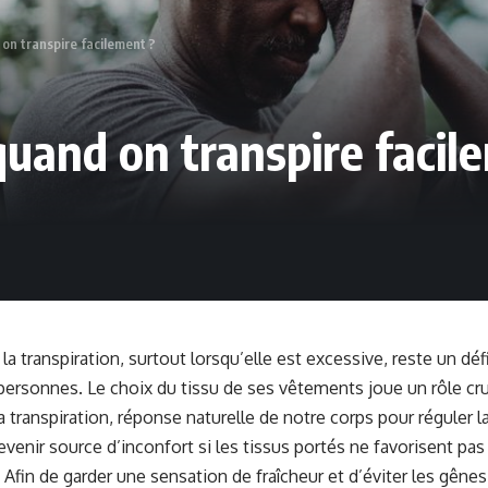
 on transpire facilement ?
 quand on transpire facil
la transpiration, surtout lorsqu’elle est excessive, reste un dé
rsonnes. Le choix du tissu de ses vêtements joue un rôle cru
a transpiration, réponse naturelle de notre corps pour réguler 
venir source d’inconfort si les tissus portés ne favorisent p
 Afin de garder une sensation de fraîcheur et d’éviter les gênes