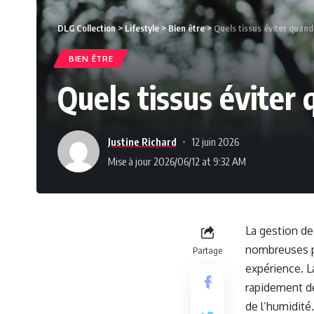
DLG Collection
>
Lifestyle
>
Bien être
>
Quels tissus éviter quand
BIEN ÊTRE
Quels tissus éviter
Justine Richard
12 juin 2026
Mise à jour 2026/06/12 at 9:32 AM
La gestion de 
nombreuses pe
Partage
expérience. L
rapidement de
de l’humidité.