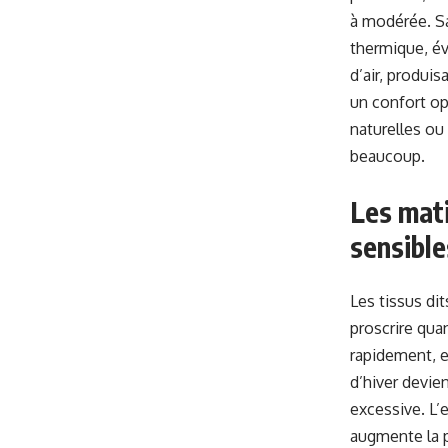
à modérée. Sa
thermique, év
d’air, produi
un confort op
naturelles ou
beaucoup.
Les mati
sensible
Les tissus di
proscrire qua
rapidement, e
d’hiver devie
excessive. L’
augmente la p