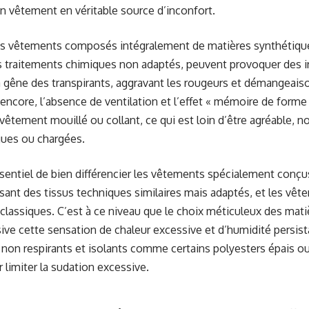
n vêtement en véritable source d’inconfort.
 les vêtements composés intégralement de matières synthétique
 traitements chimiques non adaptés, peuvent provoquer des ir
a gêne des transpirants, aggravant les rougeurs et démangeaiso
 encore, l’absence de ventilation et l’effet « mémoire de forme
vêtement mouillé ou collant, ce qui est loin d’être agréable, 
gues ou chargées.
ssentiel de bien différencier les vêtements spécialement conçus
isant des tissus techniques similaires mais adaptés, et les vêt
classiques. C’est à ce niveau que le choix méticuleux des mati
ive cette sensation de chaleur excessive et d’humidité persistan
, non respirants et isolants comme certains polyesters épais ou 
 limiter la sudation excessive.