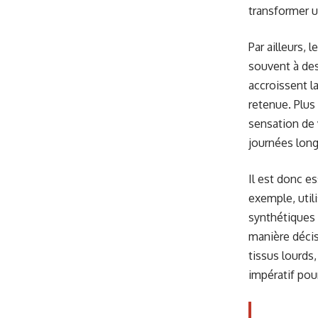
transformer u
Par ailleurs,
souvent à des
accroissent l
retenue. Plus
sensation de 
journées lon
Il est donc e
exemple, util
synthétiques 
manière décis
tissus lourds
impératif pour