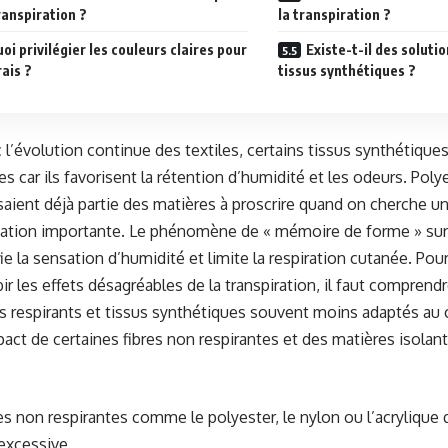
transpiration ?
la transpiration ?
oi privilégier les couleurs claires pour
Existe-t-il des soluti
rais ?
tissus synthétiques ?
 l’évolution continue des textiles, certains tissus synthétiqu
s car ils favorisent la rétention d’humidité et les odeurs. Poly
isaient déjà partie des matières à proscrire quand on cherche 
dation importante. Le phénomène de « mémoire de forme » sur
ie la sensation d’humidité et limite la respiration cutanée. Pour
ir les effets désagréables de la transpiration, il faut comprendr
ls respirants et tissus synthétiques souvent moins adaptés au 
mpact de certaines fibres non respirantes et des matières isola
res non respirantes comme le polyester, le nylon ou l’acrylique q
 excessive.