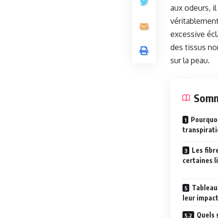
aux odeurs, il
véritablement
excessive écl
des tissus no
sur la peau.
Somm
Pourquoi
transpirat
Les fibr
certaines l
Tableau 
leur impact
Quels 