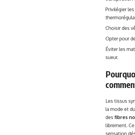
Privilégier le
thermorégula
Choisir des v
Opter pour des
Éviter les mat
sueur.
Pourquoi
comment
Les tissus s
la mode et du
des
fibres n
librement. Ce
sensation dés