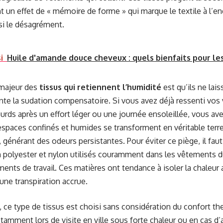
t un effet de « mémoire de forme » qui marque le textile à l’end
si le désagrément.
i
Huile d'amande douce cheveux : quels bienfaits pour le
majeur des
tissus qui retiennent l’humidité
est qu’ils ne lais
te la sudation compensatoire. Si vous avez déjà ressenti vos
urds après un effort léger ou une journée ensoleillée, vous av
espaces confinés et humides se transforment en véritable terrea
, générant des odeurs persistantes. Pour éviter ce piège, il fau
 polyester et nylon utilisés couramment dans les vêtements d
ents de travail. Ces matières ont tendance à isoler la chaleur au
 une transpiration accrue.
 ce type de tissus est choisi sans considération du confort th
otamment lors de visite en ville sous forte chaleur ou en cas d’