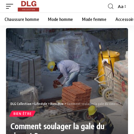
Aa
Chaussure homme
Mode homme
Mode femme
Accessoir
DLG Collection
>
Lifestyle
>
Bien être
>
Comment soulager la gale du ciment ?
BIEN ÊTRE
Comment soulager la gale du