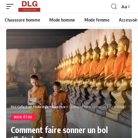
Aa
Chaussure homme
Mode homme
Mode femme
Accessoir
DLG Collection
>
Lifestyle
>
Bien être
>
Comment faire sonner un bol tibétain ?
BIEN ÊTRE
Comment faire sonner un bol