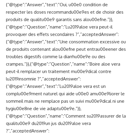
{“@type”:”Answer”,”text”:”Oui, u00e0 condition de
respecter les doses recommandu00e9es et de choisir des
produits de qualitu00e9 garantis sans alou00efne.”}},
{“@type”:”Question”,”name”:”Lu2019aloe vera peut-il
provoquer des effets secondaires ?”,”acceptedAnswer”:
{“@type”:”Answer”,”text”:”Une consommation excessive ou
de produits contenant alou00efne peut entrau00eener des
troubles digestifs comme la diarrhu00e9e ou des
crampes.”}},{“@type”:”Question”,”name”:”Boire aloe vera
peut-il remplacer un traitement mu00e9dical contre
lu2019insomnie ?”,”acceptedAnswer”:
{“@type”:”Answer”,”text”:”Lu2019aloe vera est un
complu00e9ment naturel qui aide u00e0 amu00e9liorer le
sommeil mais ne remplace pas un suivi mu00e9dical ni une
hygiu00e8ne de vie adaptu00e9e.”}},
{“@type”:”Question”,”name”:”Comment su2019assurer de la
qualitu00e9 du2019un jus du2019aloe vera
?”,”acceptedAnswer”: