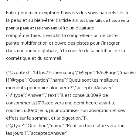
Enfin, pour mieux explorer l’univers des soins naturels liés à
la peau et au bien-être, l’article sur
les bienfaits de l’aloe vera
offre un éclairage
pour la peau et les cheveux
complémentaire. Il enrichit la compréhension de cette
plante multifonction et ouvre des pistes pour l’intégrer
dans une routine globale, à la croisée de la nutrition, de la
cosmétique et du sommeil.
{“@context”:”https://schema.org”,”@type”:”FAQPage”,”mainEnt
[{“@type”:”Question”,”name”:”Quels sont les meilleurs
moments pour boire aloe vera ?”,”acceptedAnswer”:
{“@type”:”Answer”,”text”:”Il est conseillu00e9 de
consommer lu2019aloe vera une demi-heure avant le
coucher, u00e0 jeun, pour optimiser son absorption et ses
effets sur le sommeil et la digestion.”}},
{“@type”:”Question”,”name”:”Peut-on boire aloe vera tous
les jours ?”,”acceptedAnswer”: