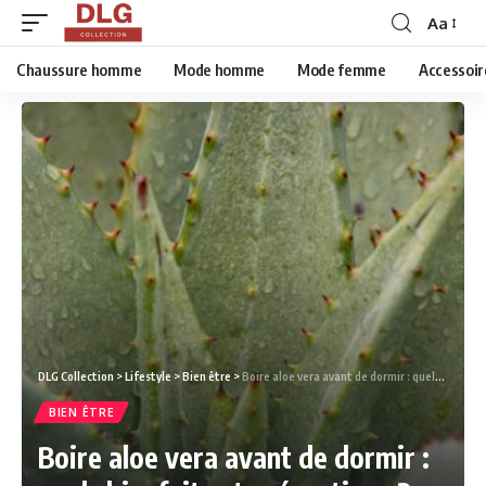
Aa
Chaussure homme
Mode homme
Mode femme
Accessoir
DLG Collection
>
Lifestyle
>
Bien être
>
Boire aloe vera avant de dormir : quels bienfaits et précautions ?
BIEN ÊTRE
Boire aloe vera avant de dormir :