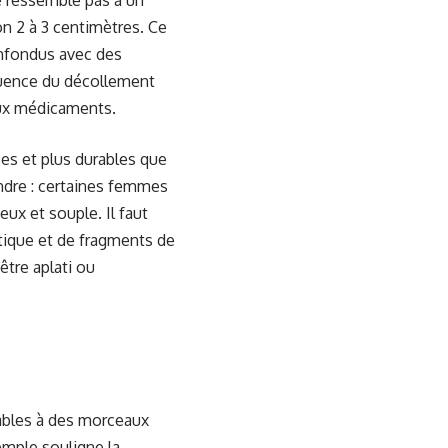
e ressemble pas à un
n 2 à 3 centimètres. Ce
onfondus avec des
équence du décollement
eux médicaments.
es et plus durables que
ndre : certaines femmes
ux et souple. Il faut
tique et de fragments de
être aplati ou
lables à des morceaux
emple souligne la