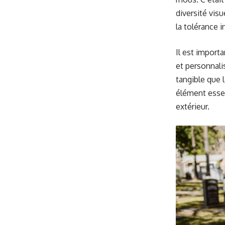
diversité vis
la tolérance i
Il est import
et personnali
tangible que
élément essen
extérieur.