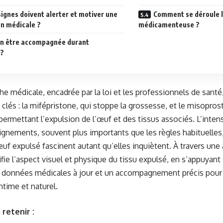
signes doivent alerter et motiver une
Comment se déroule le
on médicale ?
médicamenteuse ?
n être accompagnée durant
 ?
e médicale, encadrée par la loi et les professionnels de santé
lés : la mifépristone, qui stoppe la grossesse, et le misoprost
permettant l’expulsion de l’œuf et des tissus associés. L’inten
ignements, souvent plus importants que les règles habituelles,
œuf expulsé fascinent autant qu’elles inquiètent. À travers une 
fie l’aspect visuel et physique du tissu expulsé, en s’appuyan
s données médicales à jour et un accompagnement précis pou
time et naturel.
 retenir :