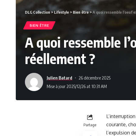
DLG Collection
>
Lifestyle
>
Bien être
>
A quoi ressemble l’oeuf ex
BIEN ÊTRE
A quoi ressemble l’o
réellement ?
Julien Batard
26 décembre 2025
Mise à jour 2025/12/26 at 10:31 AM
L’interruptio
courante, ch
Partage
l’expulsion d