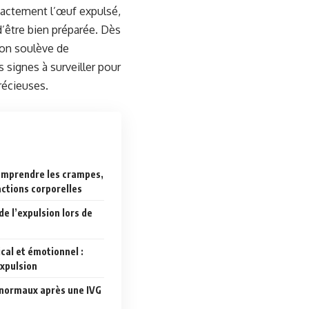
exactement l’œuf expulsé,
’être bien préparée. Dès
ion soulève de
 signes à surveiller pour
récieuses.
omprendre les crampes,
ctions corporelles
e l’expulsion lors de
l et émotionnel :
expulsion
 normaux après une IVG