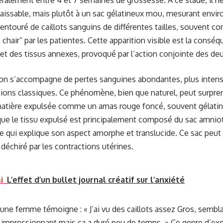
ralement entre 4 et 7 semaines de grossesse. À ce stade, il n
issable, mais plutôt à un sac gélatineux mou, mesurant enviro
 entouré de caillots sanguins de différentes tailles, souvent c
chair” par les patientes. Cette apparition visible est la cons
et des tissus annexes, provoqué par l’action conjointe des d
on s’accompagne de pertes sanguines abondantes, plus intens
ions classiques. Ce phénomène, bien que naturel, peut surpre
matière expulsée comme un amas rouge foncé, souvent gélatine
ue le tissu expulsé est principalement composé du sac amnio
 ce qui explique son aspect amorphe et translucide. Ce sac peut 
 déchiré par les contractions utérines.
i
L’effet d’un bullet journal créatif sur l’anxiété
r, une femme témoigne : « J’ai vu des caillots assez Gros, semb
 impressionnant mais ça a duré peu de temps. » Ce genre d’ex