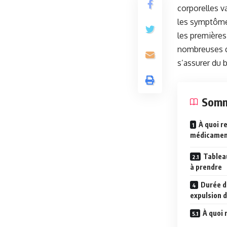
corporelles v
les symptômes
les premières
nombreuses que
s’assurer du 
Somm
À quoi r
médicament
Tablea
à prendre
Durée d
expulsion d
À quoi 