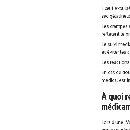
L’œuf expulsé
sac gélatineux
Les crampes 
reflétant le 
Le suivi médic
et éviter les 
Les réactions 
En cas de dou
médical est i
À quoi r
médicame
Lors d’une IV