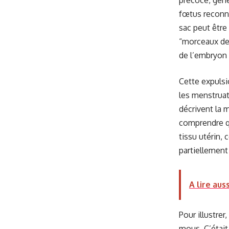
précoce, géné
fœtus reconna
sac peut être
“morceaux de 
de l’embryon 
Cette expulsi
les menstruat
décrivent la 
comprendre q
tissu utérin,
partiellement
A lire auss
Pour illustre
mous. C’était