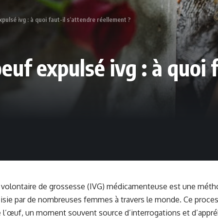
pulsé ivg : à quoi faut-il s’attendre réellement ?
euf expulsé ivg : à quoi 
n volontaire de grossesse (IVG) médicamenteuse est une méth
oisie par de nombreuses femmes à travers le monde. Ce proce
e l’œuf, un moment souvent source d’interrogations et d’appré