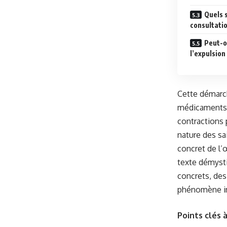
Quels 
consultati
Peut-o
l’expulsion
Cette démarch
médicaments c
contractions 
nature des sa
concret de l’
texte démysti
concrets, de
phénomène in
Points clés à