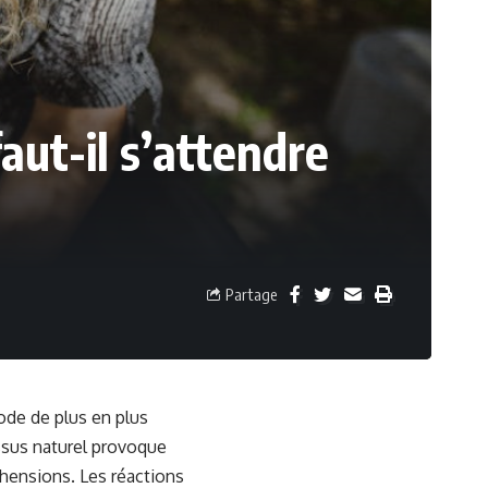
faut-il s’attendre
Partage
ode de plus en plus
ssus naturel provoque
hensions. Les réactions