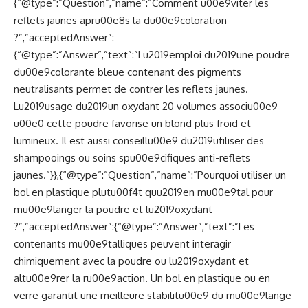
{“@type”:”Question”,”name”:”Comment u00e9viter les
reflets jaunes apru00e8s la du00e9coloration
?”,”acceptedAnswer”:
{“@type”:”Answer”,”text”:”Lu2019emploi du2019une poudre
du00e9colorante bleue contenant des pigments
neutralisants permet de contrer les reflets jaunes.
Lu2019usage du2019un oxydant 20 volumes associu00e9
u00e0 cette poudre favorise un blond plus froid et
lumineux. Il est aussi conseillu00e9 du2019utiliser des
shampooings ou soins spu00e9cifiques anti-reflets
jaunes.”}},{“@type”:”Question”,”name”:”Pourquoi utiliser un
bol en plastique plutu00f4t quu2019en mu00e9tal pour
mu00e9langer la poudre et lu2019oxydant
?”,”acceptedAnswer”:{“@type”:”Answer”,”text”:”Les
contenants mu00e9talliques peuvent interagir
chimiquement avec la poudre ou lu2019oxydant et
altu00e9rer la ru00e9action. Un bol en plastique ou en
verre garantit une meilleure stabilitu00e9 du mu00e9lange