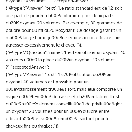
oxydant 20 volumes ?”,”acceptedAnswer”:
{“@type”:”Answer”,”text”:”Le ratio standard est de 1:2, soit
une part de poudre du00e9colorante pour deux parts
du2019oxydant 20 volumes. Par exemple, 30 grammes de
poudre pour 60 ml du2019oxydant. Ce dosage garantit un
mu00e9lange homogu00e8ne et une action efficace sans
agresser excessivement le cheveu.”}},
{“@type”:”Question”,”name”:”Peut-on utiliser un oxydant 40
volumes u00e0 la place du2019un oxydant 20 volumes
?”,”acceptedAnswer”:
{“@type”:”Answer”,”text”:”Lu2019utilisation du2019un
oxydant 40 volumes est possible pour un
u00e9claircissement tru00e8s fort, mais elle comporte un
risque u00e9levu00e9 de casse et du2019irritation. Il est
gu00e9nu00e9ralement conseillu00e9 de privilu00e9gier
un oxydant 20 volumes pour un u00e9quilibre entre
efficacitu00e9 et su00e9curitu00e9, surtout pour les
cheveux fins ou fragiles.”}},