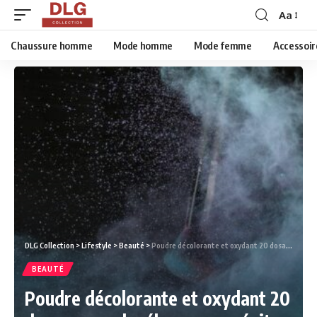
Aa
Chaussure homme
Mode homme
Mode femme
Accessoir
DLG Collection
>
Lifestyle
>
Beauté
>
Poudre décolorante et oxydant 20 dosage : quel mélange pour éviter les erreurs ?
BEAUTÉ
Poudre décolorante et oxydant 20