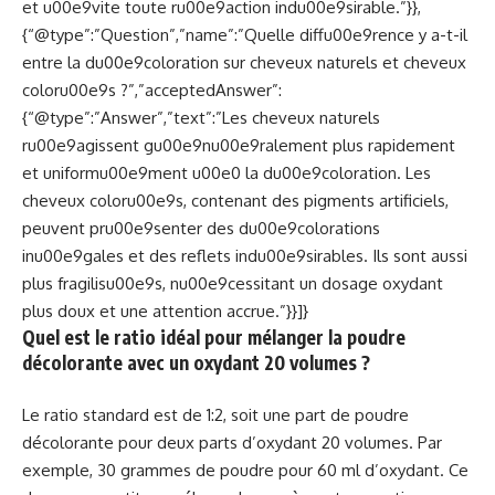
et u00e9vite toute ru00e9action indu00e9sirable.”}},
{“@type”:”Question”,”name”:”Quelle diffu00e9rence y a-t-il
entre la du00e9coloration sur cheveux naturels et cheveux
coloru00e9s ?”,”acceptedAnswer”:
{“@type”:”Answer”,”text”:”Les cheveux naturels
ru00e9agissent gu00e9nu00e9ralement plus rapidement
et uniformu00e9ment u00e0 la du00e9coloration. Les
cheveux coloru00e9s, contenant des pigments artificiels,
peuvent pru00e9senter des du00e9colorations
inu00e9gales et des reflets indu00e9sirables. Ils sont aussi
plus fragilisu00e9s, nu00e9cessitant un dosage oxydant
plus doux et une attention accrue.”}}]}
Quel est le ratio idéal pour mélanger la poudre
décolorante avec un oxydant 20 volumes ?
Le ratio standard est de 1:2, soit une part de poudre
décolorante pour deux parts d’oxydant 20 volumes. Par
exemple, 30 grammes de poudre pour 60 ml d’oxydant. Ce