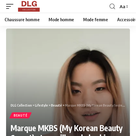
Aa
Chaussure homme
Mode homme
Mode femme
Accessoir
DLG Collection
>
Lifestyle
>
Beauté
>
Marque MKBS (My Korean Beauty Secret) : Le meilleur de la skincare coréenne
BEAUTÉ
Marque MKBS (My Korean Beauty