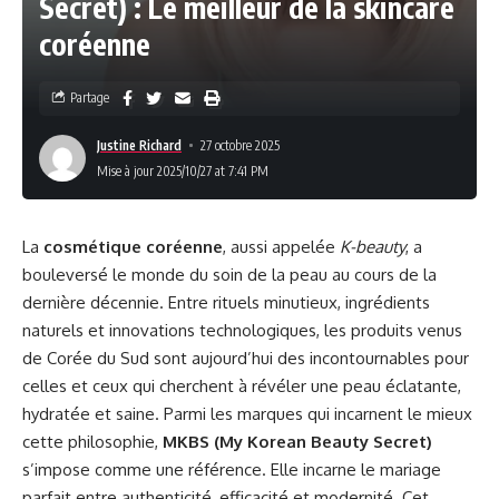
Secret) : Le meilleur de la skincare
coréenne
Partage
Justine Richard
27 octobre 2025
Mise à jour 2025/10/27 at 7:41 PM
La
cosmétique coréenne
, aussi appelée
K-beauty
, a
bouleversé le monde du soin de la peau au cours de la
dernière décennie. Entre rituels minutieux, ingrédients
naturels et innovations technologiques, les produits venus
de Corée du Sud sont aujourd’hui des incontournables pour
celles et ceux qui cherchent à révéler une peau éclatante,
hydratée et saine. Parmi les marques qui incarnent le mieux
cette philosophie,
MKBS (My Korean Beauty Secret)
s’impose comme une référence. Elle incarne le mariage
parfait entre authenticité, efficacité et modernité. Cet