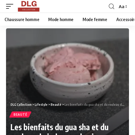
Aa
Chaussure homme
Mode homme
Mode femme
Accessoir
DLG Collection
>
Lifestyle
>
Beauté
>
Les bienfaits du gua sha et du rouleau de jade pour le visage.
BEAUTÉ
Les bienfaits du gua sha et du