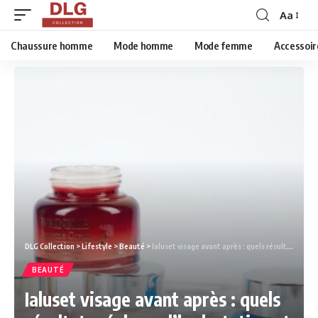
Aa
Chaussure homme
Mode homme
Mode femme
Accessoir
DLG Collection
>
Lifestyle
>
Beauté
>
Ialuset visage avant après : quels résultats réels sur l’hydratation et les rides ?
BEAUTÉ
Ialuset visage avant après : quels