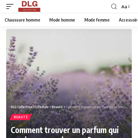
Aa
Chaussure homme
Mode homme
Mode femme
Accessoir
DLG Collection
>
Lifestyle
>
Beauté
>
Comment trouver un parfum qui ne vire pas sur la peau ?
BEAUTÉ
Comment trouver un parfum qui