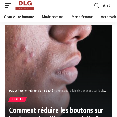
Aa
Chaussure homme
Mode homme
Mode femme
Accessoir
DLG Collection
>
Lifestyle
>
Beauté
>
Comment réduire les boutons sur le visage chez l’homme adulte ?
BEAUTÉ
Comment réduire les boutons sur