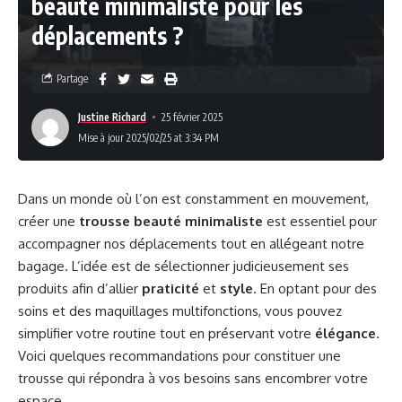
beauté minimaliste pour les
déplacements ?
Partage
Justine Richard
25 février 2025
Mise à jour 2025/02/25 at 3:34 PM
Dans un monde où l’on est constamment en mouvement,
créer une
trousse beauté minimaliste
est essentiel pour
accompagner nos déplacements tout en allégeant notre
bagage. L’idée est de sélectionner judicieusement ses
produits afin d’allier
praticité
et
style
. En optant pour des
soins et des maquillages multifonctions, vous pouvez
simplifier votre routine tout en préservant votre
élégance
.
Voici quelques recommandations pour constituer une
trousse qui répondra à vos besoins sans encombrer votre
espace.