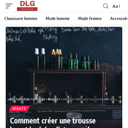
Aa
Chaussure homme
Mode homme
Mode femme
Accessoir
DLG Collection
>
Lifestyle
>
Beauté
>
Comment créer une trousse beauté minimaliste pour les déplacements ?
BEAUTÉ
Comment créer une trousse