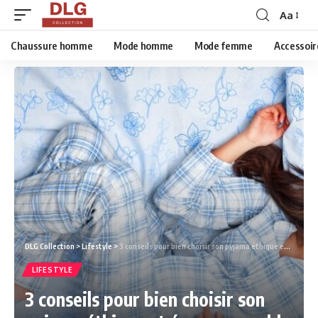
Aa
Chaussure homme
Mode homme
Mode femme
Accessoir
DLG Collection
>
Lifestyle
>
3 conseils pour bien choisir son pyjama éthique et écoresponsable
LIFESTYLE
3 conseils pour bien choisir son