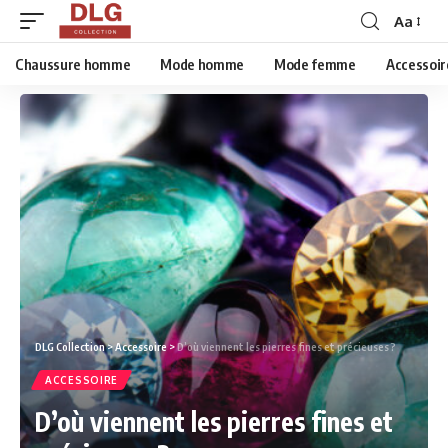
Aa
Chaussure homme
Mode homme
Mode femme
Accessoir
DLG Collection
>
Accessoire
>
D’où viennent les pierres fines et précieuses ?
ACCESSOIRE
D’où viennent les pierres fines et